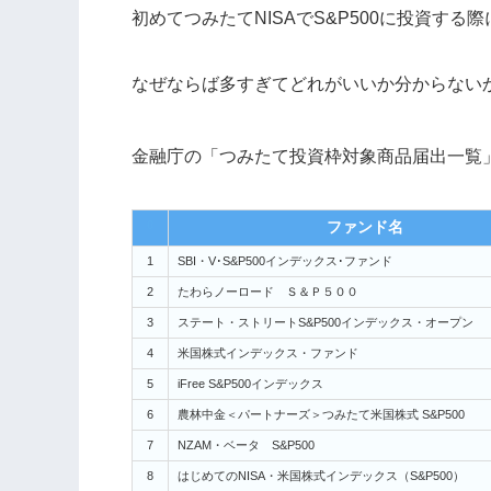
初めてつみたてNISAでS&P500に投資する
なぜならば多すぎてどれがいいか分からない
金融庁の「つみたて投資枠対象商品届出一覧」
0
ファンド名
1
SBI・V･S&P500インデックス･ファンド
2
たわらノーロード Ｓ＆Ｐ５００
3
ステート・ストリートS&P500インデックス・オープン
4
米国株式インデックス・ファンド
5
iFree S&P500インデックス
6
農林中金＜パートナーズ＞つみたて米国株式 S&P500
7
NZAM・ベータ S&P500
8
はじめてのNISA・米国株式インデックス（S&P500）