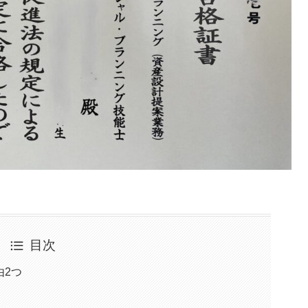
目次
由2つ