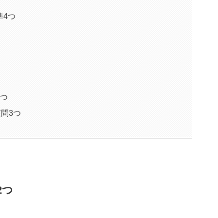
準4つ
2つ
質問3つ
2つ