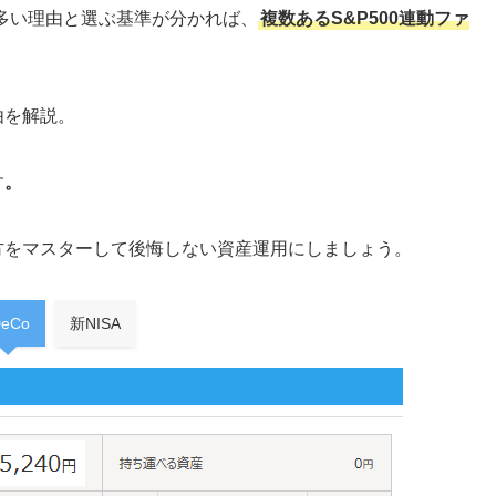
が多い理由と選ぶ基準が分かれば、
複数あるS&P500連動ファ
。
由を解説。
す
。
び方をマスターして後悔しない資産運用にしましょう。
DeCo
新NISA